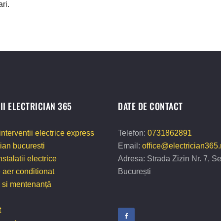
ri.
II ELECTRICIAN 365
DATE DE CONTACT
interventii electrice express
Telefon:
0731862891
cian bucuresti
Email:
office@electrician365.
stalatii electrice
Adresa: Strada Zizin Nr. 7, Se
 aer conditionat
București
i si mentenanță
t