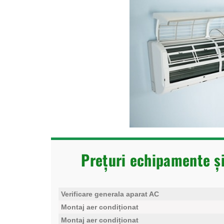
Prețuri echipamente ș
Verificare generala aparat AC
Montaj aer condiționat
Montaj aer condiționat