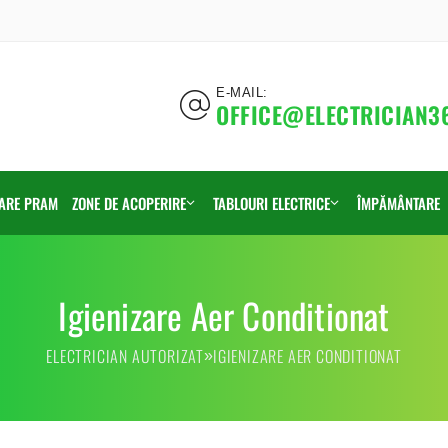
E-MAIL:
OFFICE@ELECTRICIAN3
CARE PRAM
ZONE DE ACOPERIRE
TABLOURI ELECTRICE
ÎMPĂMÂNTARE
Sector 1
Montaj
Igienizare Aer Conditionat
Sector 2
Executii
ELECTRICIAN AUTORIZAT
IGIENIZARE AER CONDITIONAT
»
Sector 3
Inlocuire
Sector 4