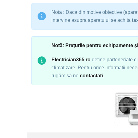
Nota : Daca din motive obiective (aparat 
intervine asupra aparatului se achita
ta
Notă: Prețurile pentru echipamente ș
Electrician365.ro
deține parteneriate c
climatizare. Pentru orice informații nec
rugăm să ne
contactați.