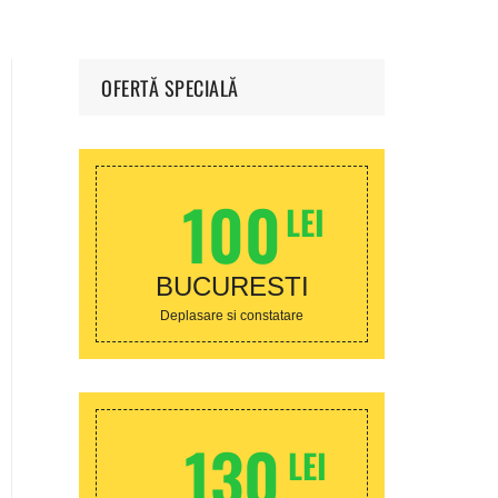
Sector 4
Achizitie aer conditionat
Sector 5
OFERTĂ SPECIALĂ
Sector 6
100
LEI
BUCURESTI
Deplasare si constatare
130
LEI