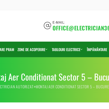
E-MAIL:
OFFICE@ELECTRICIAN3
CARE PRAM
ZONE DE ACOPERIRE
TABLOURI ELECTRICE
ÎMPĂMÂNTARE
Sector 1
Montaj
aj Aer Conditionat Sector 5 – Bucu
Sector 2
Executii
ECTRICIAN AUTORIZAT
MONTAJ AER CONDITIONAT SECTOR 5 – BUCURE
»
Sector 3
Inlocuire
Sector 4