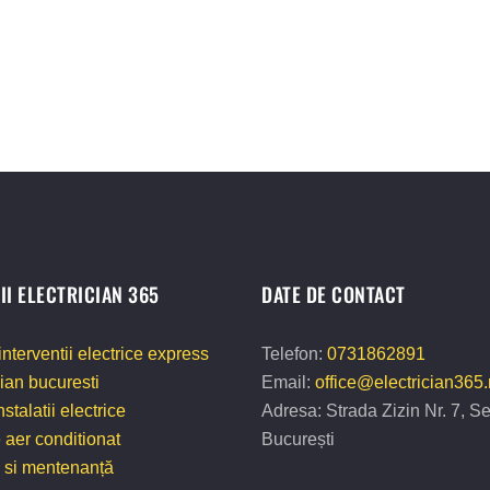
II ELECTRICIAN 365
DATE DE CONTACT
interventii electrice express
Telefon:
0731862891
cian bucuresti
Email:
office@electrician365.
stalatii electrice
Adresa: Strada Zizin Nr. 7, Se
 aer conditionat
București
i si mentenanță