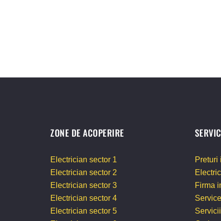
ZONE DE ACOPERIRE
SERVIC
Electrician sector 1
Preturi 
Electrician sector 2
Electri
Electrician sector 3
Firma in
Electrician sector 4
Service
Electrician sector 5
Servici