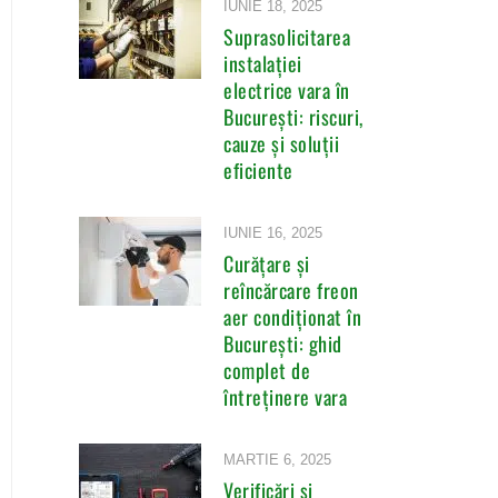
IUNIE 18, 2025
Suprasolicitarea
instalației
electrice vara în
București: riscuri,
cauze și soluții
eficiente
IUNIE 16, 2025
Curățare și
reîncărcare freon
aer condiționat în
București: ghid
complet de
întreținere vara
MARTIE 6, 2025
Verificări și