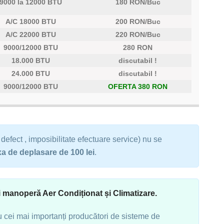
9000 la 12000 BTU
180 RON/Buc
A/C 18000 BTU
200 RON/Buc
A/C 22000 BTU
220 RON/Buc
9000/12000 BTU
280 RON
18.000 BTU
discutabil !
24.000 BTU
discutabil !
9000/12000 BTU
OFERTA 380 RON
defect , imposibilitate efectuare service) nu se
xa de deplasare de 100 lei
.
i manoperă Aer Condiționat și Climatizare.
u cei mai importanți producători de sisteme de