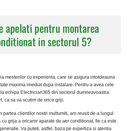
Sector 5
Sector 6
e apelati pentru montarea
Județul Ilfov
nditionat in sectorul 5?
ia mesterilor cu experienta, care se asigura intotdeauna
itate maxima imediat dupa instalare. Pentru a avea cele
e la echipa Electrician365 din sectorul dumneavoastra.
t, ca sa va scutim de orice griji.
n partea clientilor nostri multumiti, am reusit de-a lungul
u grija a oricaror aparate de aer conditionat, fie ca este
neratie. Va puteti, astfel, baza pe expertiza si atentia