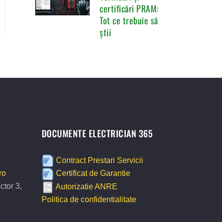
certificări PRAM:
Tot ce trebuie să
știi
DOCUMENTE ELECTRICIAN 365
Contract Prestari Servicii
ro
Certificat de Garantie
ctor 3,
Autorizatie ANRE
Politica de confidentialitate