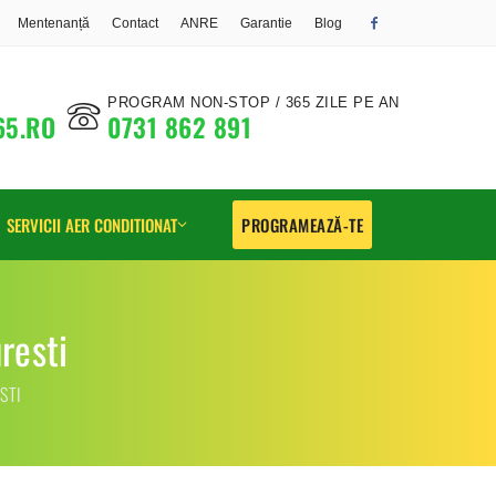
Mentenanță
Contact
ANRE
Garantie
Blog
PROGRAM NON-STOP / 365 ZILE PE AN
65.RO
0731 862 891
SERVICII AER CONDITIONAT
PROGRAMEAZĂ-TE
Montaj Aer Conditionat
resti
Sector 1
Igienizare Aer
STI
Conditionat
Sector 2
Incarcare Freon Aer
Sector 3
Conditionat