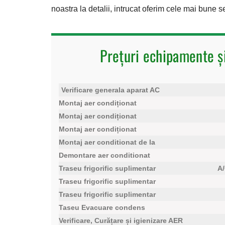
noastra la detalii, intrucat oferim cele mai bune s
Prețuri echipamente ș
Verificare generala aparat AC
Montaj aer condiționat
Montaj aer condiționat
Montaj aer condiționat
Montaj aer conditionat de la
Demontare aer conditionat
Traseu frigorific suplimentar
A/
Traseu frigorific suplimentar
Traseu frigorific suplimentar
Taseu Evacuare condens
Verificare, Curățare și igienizare AER