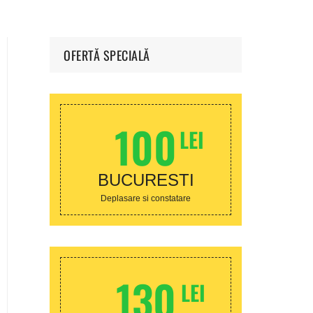
Sector 4
Achizitie aer conditionat
Sector 5
OFERTĂ SPECIALĂ
Sector 6
100
LEI
BUCURESTI
Deplasare si constatare
130
LEI