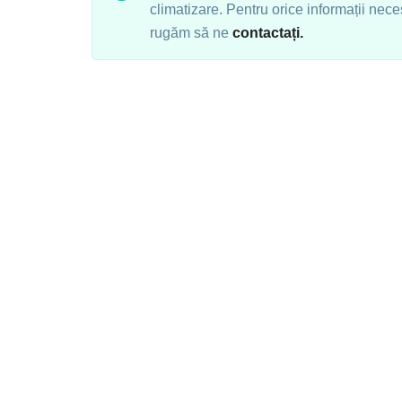
climatizare. Pentru orice informații nec
rugăm să ne
contactați.
Cum sa beneficiati de s
aparatului de aer condit
Pentru a putea fi accesibili tuturor clientilor
singur apel puteti obtine o programare la e
se va deplasa in cel mult 12h la domiciliul di
sistemului AC, iar dumneavoastra va veti put
acestui serviciu.