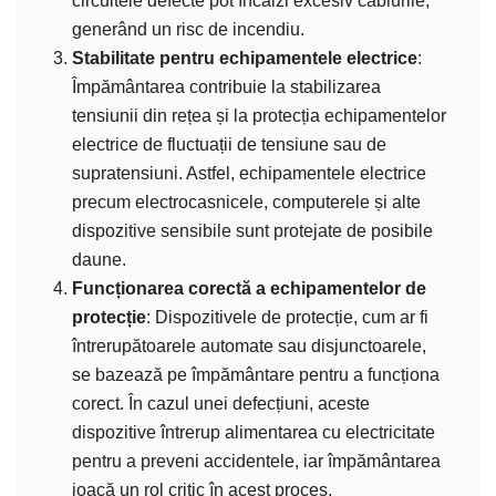
circuitele defecte pot încălzi excesiv cablurile,
generând un risc de incendiu.
Stabilitate pentru echipamentele electrice
:
Împământarea contribuie la stabilizarea
tensiunii din rețea și la protecția echipamentelor
electrice de fluctuații de tensiune sau de
supratensiuni. Astfel, echipamentele electrice
precum electrocasnicele, computerele și alte
dispozitive sensibile sunt protejate de posibile
daune.
Funcționarea corectă a echipamentelor de
protecție
: Dispozitivele de protecție, cum ar fi
întrerupătoarele automate sau disjunctoarele,
se bazează pe împământare pentru a funcționa
corect. În cazul unei defecțiuni, aceste
dispozitive întrerup alimentarea cu electricitate
pentru a preveni accidentele, iar împământarea
joacă un rol critic în acest proces.