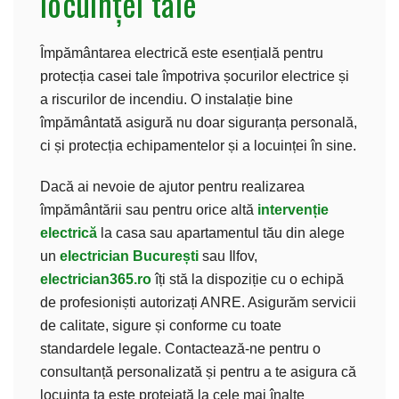
locuinței tale
Împământarea electrică este esențială pentru
protecția casei tale împotriva șocurilor electrice și
a riscurilor de incendiu. O instalație bine
împământată asigură nu doar siguranța personală,
ci și protecția echipamentelor și a locuinței în sine.
Dacă ai nevoie de ajutor pentru realizarea
împământării sau pentru orice altă
intervenție
electrică
la casa sau apartamentul tău din alege
un
electrician București
sau Ilfov,
electrician365.ro
îți stă la dispoziție cu o echipă
de profesioniști autorizați ANRE. Asigurăm servicii
de calitate, sigure și conforme cu toate
standardele legale. Contactează-ne pentru o
consultanță personalizată și pentru a te asigura că
locuința ta este protejată la cele mai înalte