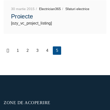
30 martie 2015
Electrician365
Sfaturi electrice
Proiecte
[ozy_vc_project_listing]
1
2
3
4
5
ZONE DE ACOPERIRE