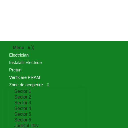
Menu
≡
╳
Electrician
Instalatii Electrice
Preturi
Verificare PRAM
Zone de acoperire
Sector 1
Sector 2
Sector 3
Sector 4
Sector 5
Sector 6
Județul Ilfov