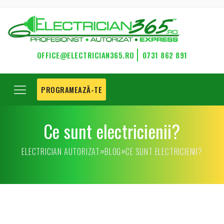
OFFICE@ELECTRICIAN365.RO
0731 862 891
PROGRAMEAZĂ-TE
Ce sunt electricienii?
ELECTRICIAN AUTORIZAT
BLOG
CE SUNT ELECTRICIENII?
»
»