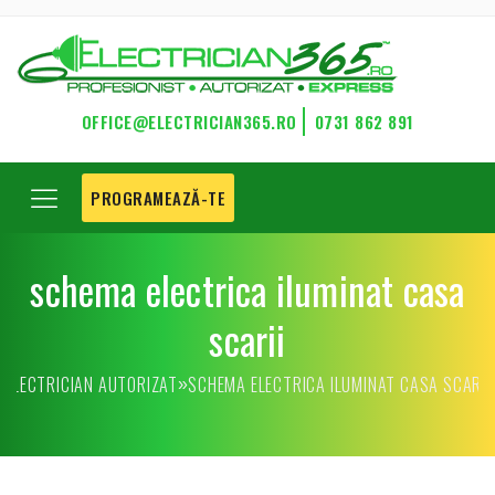
OFFICE@ELECTRICIAN365.RO
0731 862 891
PROGRAMEAZĂ-TE
schema electrica iluminat casa
scarii
ELECTRICIAN AUTORIZAT
SCHEMA ELECTRICA ILUMINAT CASA SCARII
»