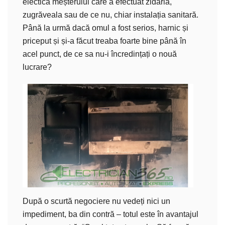
electică meșterului care a efectuat zidăria,
zugrăveala sau de ce nu, chiar instalația sanitară.
Până la urmă dacă omul a fost serios, harnic și
priceput și și-a făcut treaba foarte bine până în
acel punct, de ce sa nu-i încredințați o nouă
lucrare?
După o scurtă negociere nu vedeți nici un
impediment, ba din contră – totul este în avantajul