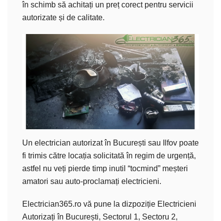
în schimb să achitați un preț corect pentru servicii
autorizate și de calitate.
Un electrician autorizat în București sau Ilfov poate
fi trimis către locația solicitată în regim de urgență,
astfel nu veți pierde timp inutil “tocmind” meșteri
amatori sau auto-proclamați electricieni.
Electrician365.ro vă pune la dizpoziție Electricieni
Autorizați în București, Sectorul 1, Sectoru 2,