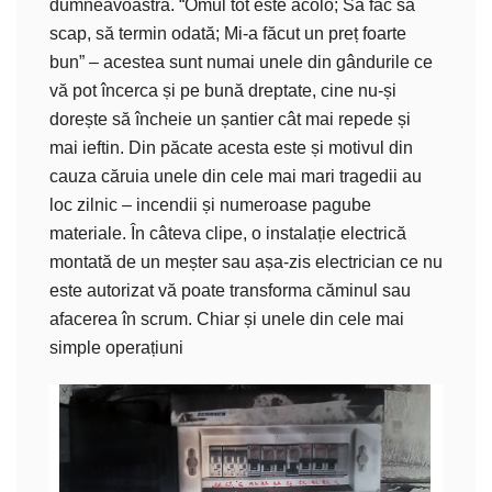
dumneavoastră. “Omul tot este acolo; Să fac să
scap, să termin odată; Mi-a făcut un preț foarte
bun” – acestea sunt numai unele din gândurile ce
vă pot încerca și pe bună dreptate, cine nu-și
dorește să încheie un șantier cât mai repede și
mai ieftin. Din păcate acesta este și motivul din
cauza căruia unele din cele mai mari tragedii au
loc zilnic – incendii și numeroase pagube
materiale. În câteva clipe, o instalație electrică
montată de un meșter sau așa-zis electrician ce nu
este autorizat vă poate transforma căminul sau
afacerea în scrum. Chiar și unele din cele mai
simple operațiuni