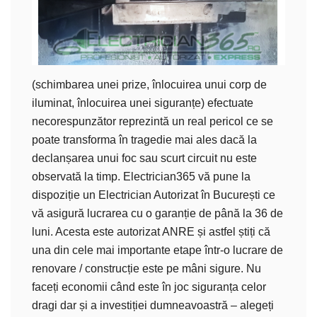
(schimbarea unei prize, înlocuirea unui corp de
iluminat, înlocuirea unei siguranțe) efectuate
necorespunzător reprezintă un real pericol ce se
poate transforma în tragedie mai ales dacă la
declanșarea unui foc sau scurt circuit nu este
observată la timp. Electrician365 vă pune la
dispoziție un Electrician Autorizat în București ce
vă asigură lucrarea cu o garanție de până la 36 de
luni. Acesta este autorizat ANRE și astfel știți că
una din cele mai importante etape într-o lucrare de
renovare / construcție este pe mâni sigure.
Nu
faceți economii când este în joc siguranța celor
dragi dar și a investiției dumneavoastră – alegeți